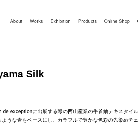
About
Works
Exhibition
Products
Online Shop
iyama Silk
nのMaison de exceptionに出展する際の西山産業の牛首紬
るような青をベースにし、カラフルで豊かな色彩の先染めチ