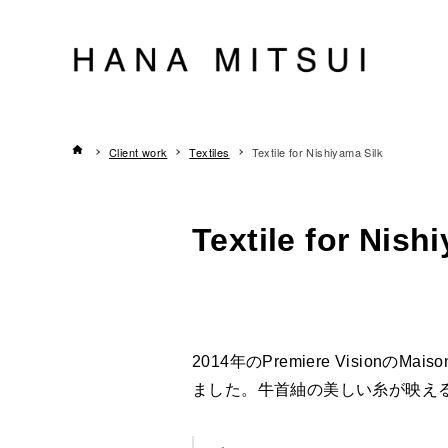
Client work
Textiles
Textile for Nishiyama Silk
Textile for Nish
2014年のPremiere Visio
ました。牛首紬の美しい糸が映え