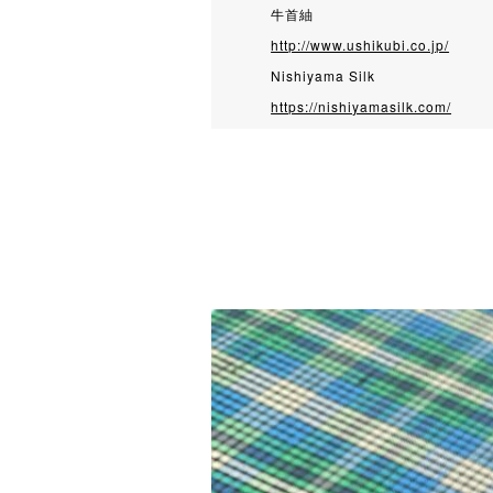
牛首紬
http://www.ushikubi.co.jp/
Nishiyama Silk
https://nishiyamasilk.com/